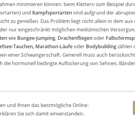
hmen minimieren können: beim Klettern zum Beispiel dur
sportarten) und
Kampfsportarten
sind aufgrund der abrupt
icht zu genießen. Das Problem liegt nicht allein in dem aus
 der nur eingeschränkt möglichen medizinischen Versorgung
ten
wie
Bungee-Jumping
,
Drachenfliegen
oder
Fallschirmsp
iefsee-Tauchen, Marathon-Läufe
oder
Bodybuilding
zählen d
n einer Schwangerschaft. Generell muss auch berücksicht
h die hormonell bedingte Auflockerung von Sehnen, Bänder
IMPRESSUM
KONTAKT
DATENSCHUTZ
en und Ihnen das bestmögliche Online-
 erklären Sie sich damit einverstanden.
MUTTER UND KIND RATGEBER